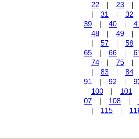
22
|
23
|
31
|
32
39
|
40
|
4
48
|
49
|
57
|
58
65
|
66
|
6
74
|
75
|
83
|
84
91
|
92
|
9
100
|
101
07
|
108
|
|
115
|
11