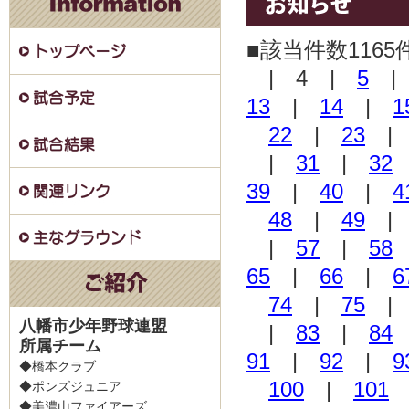
■該当件数1165
| 4 |
5
13
|
14
|
1
22
|
23
|
31
|
32
39
|
40
|
4
48
|
49
|
57
|
58
65
|
66
|
6
74
|
75
八幡市少年野球連盟
|
83
|
84
所属チーム
91
|
92
|
9
◆橋本クラブ
100
|
101
◆ポンズジュニア
◆美濃山ファイアーズ