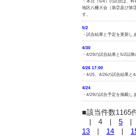
・本日（5/4）の試合は、
地区八幡大会（第②及び第
す。
5/2
・試合結果と予定を更新し
4/30
・4/29の試合結果と5/
4/26 17:00
・4/25、4/26の試合結
4/24
・4/29の試合予定を掲載
■該当件数1165
| 4 |
5
13
|
14
|
1